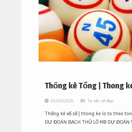
Thống kê Tổng | Thong k
03/03/2026
Tư vấn số đẹp
Thống kê xổ số | thong ke lo to theo 
DỰ ĐOÁN BẠCH THỦ LÔ MB DỰ ĐOÁN 