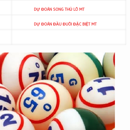
DỰ ĐOÁN SONG THỦ LÔ MT
DỰ ĐOÁN ĐẦU ĐUÔI ĐẶC BIỆT MT