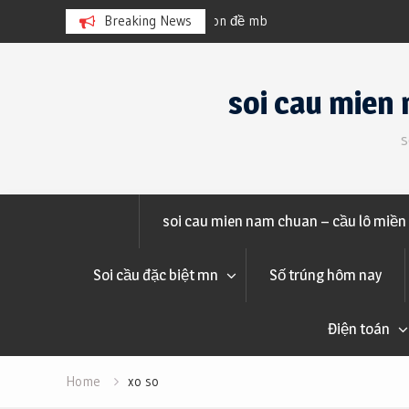
mb
Breaking News
dự đoán lô song thủ kép mb
Skip
to
soi cau mien
content
s
soi cau mien nam chuan – cầu lô miền
Soi cầu đặc biệt mn
Số trúng hôm nay
Điện toán
Home
xo so