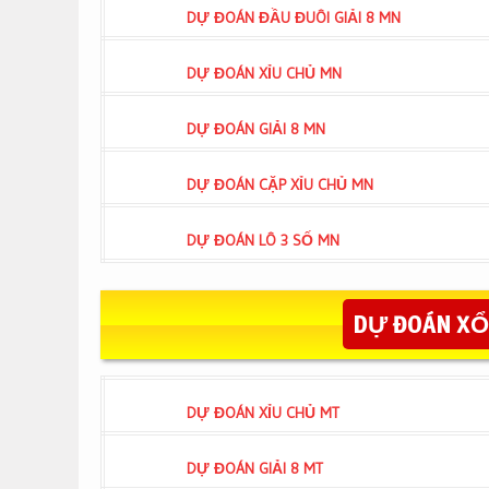
DỰ ĐOÁN ĐẦU ĐUÔI GIẢI 8 MN
DỰ ĐOÁN XỈU CHỦ MN
DỰ ĐOÁN GIẢI 8 MN
DỰ ĐOÁN CẶP XỈU CHỦ MN
DỰ ĐOÁN LÔ 3 SỐ MN
DỰ ĐOÁN XỔ 
DỰ ĐOÁN XỈU CHỦ MT
DỰ ĐOÁN GIẢI 8 MT