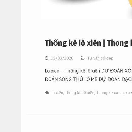
Thống kê lô xiên | Thong 
03/03/2026
Tư vấn số đẹp
Lô xiên – Thống kê lô xiên DỰ ĐOÁN 
ĐOÁN SONG THỦ LÔ MB DỰ ĐOÁN BẠC
lô xiên
,
Thống kê lô xiên
,
Thong ke xo so
,
xo 