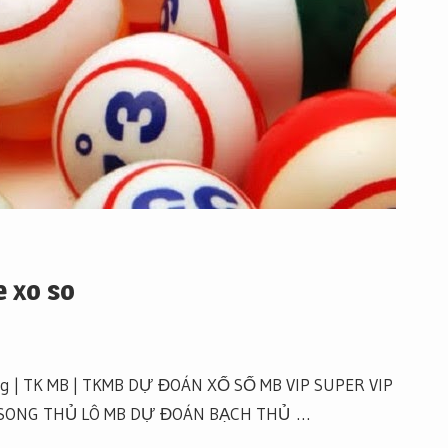
e xo so
tong | TK MB | TKMB DỰ ĐOÁN XỔ SỐ MB VIP SUPER VIP
SONG THỦ LÔ MB DỰ ĐOÁN BẠCH THỦ …