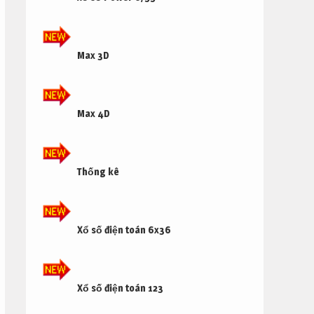
Max 3D
Max 4D
Thống kê
Xổ số điện toán 6x36
Xổ số điện toán 123