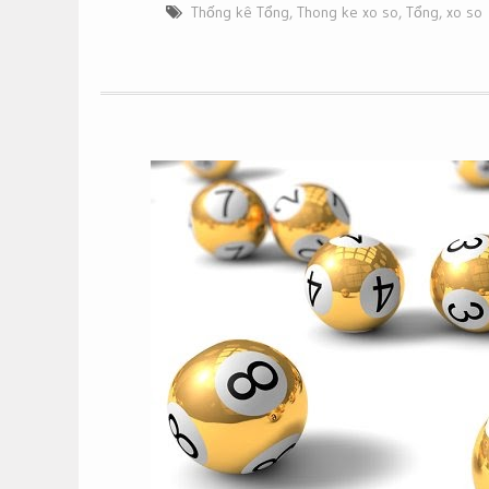
Thống kê Tổng
,
Thong ke xo so
,
Tổng
,
xo so