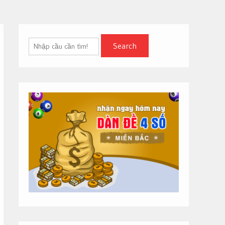
Search