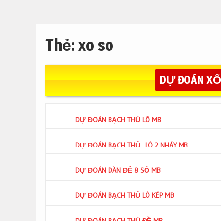
Thẻ:
xo so
DỰ ĐOÁN XỔ 
DỰ ĐOÁN BẠCH THỦ LÔ MB
DỰ ĐOÁN BẠCH THỦ LÔ 2 NHÁY MB
DỰ ĐOÁN DÀN ĐỀ 8 SỐ MB
DỰ ĐOÁN BẠCH THỦ LÔ KÉP MB
DỰ ĐOÁN BẠCH THỦ ĐỀ MB