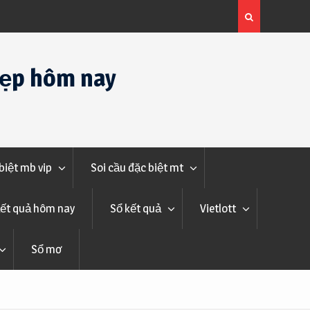
dự đoán lô bạch thủ kép mb
đẹp hôm nay
biệt mb vip
Soi cầu đặc biệt mt
ết quả hôm nay
Sổ kết quả
Vietlott
Sổ mơ