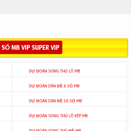
SỐ MB VIP SUPER VIP
DỰ ĐOÁN SONG THỦ LÔ MB
DỰ ĐOÁN DÀN ĐỀ 6 SỐ MB
DỰ ĐOÁN DÀN ĐỀ 10 SỐ MB
DỰ ĐOÁN SONG THỦ LÔ KÉP MB
DỰ ĐOÁN SONG THỦ ĐỀ MB