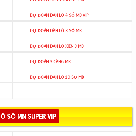
DỰ ĐOÁN DÀN LÔ 4 SỐ MB VIP
DỰ ĐOÁN DÀN LÔ 8 SỐ MB
DỰ ĐOÁN DÀN LÔ XIÊN 3 MB
DỰ ĐOÁN 3 CÀNG MB
DỰ ĐOÁN DÀN LÔ 10 SỐ MB
Ổ SỐ MN SUPER VIP