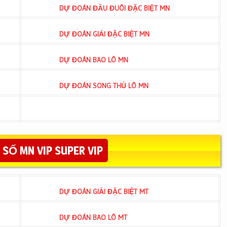
DỰ ĐOÁN ĐẦU ĐUÔI ĐẶC BIỆT MN
DỰ ĐOÁN GIẢI ĐẶC BIỆT MN
DỰ ĐOÁN BAO LÔ MN
DỰ ĐOÁN SONG THỦ LÔ MN
SỐ MN VIP SUPER VIP
DỰ ĐOÁN GIẢI ĐẶC BIỆT MT
DỰ ĐOÁN BAO LÔ MT