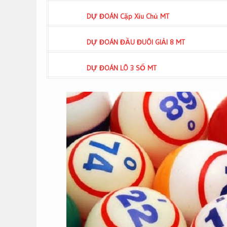
DỰ ĐOÁN Cặp Xỉu Chủ MT
DỰ ĐOÁN ĐẦU ĐUÔI GIẢI 8 MT
DỰ ĐOÁN LÔ 3 SỐ MT