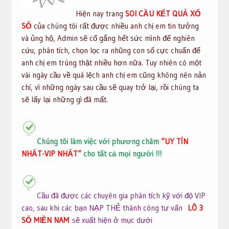
Hiện nay trang
SOI CẦU KẾT QUẢ XỔ
SỐ
của chúng tôi rất được nhiều anh chị em tin tưởng
và ủng hộ, Admin sẽ cố gắng hết sức mình để nghiên
cứu, phân tích, chọn lọc ra nhũng con số cực chuẩn để
anh chị em trúng thật nhiều hơn nữa. Tuy nhiên có một
vài ngày cầu về quá lệch anh chị em cũng không nên nản
chí, vì những ngày sau cầu sẽ quay trở lại, rồi chúng ta
sẽ lấy lại những gì đã mất.
Chúng tôi làm việc với phương châm
“
UY TÍN
NHẤT-VIP NHẤT”
cho tất cả mọi người !!!
Cầu đã được các chuyên gia phân tích kỹ với độ VIP
cao, sau khi các bạn NẠP THẺ thành công tư vấn
LÔ 3
SỐ MIỀN NAM
sẽ xuất hiện ở mục dưới