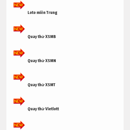
Loto miền Trung
Quay thử XSMB
Quay thử XSMN
Quay thử XSMT
Quay thử Vietlott