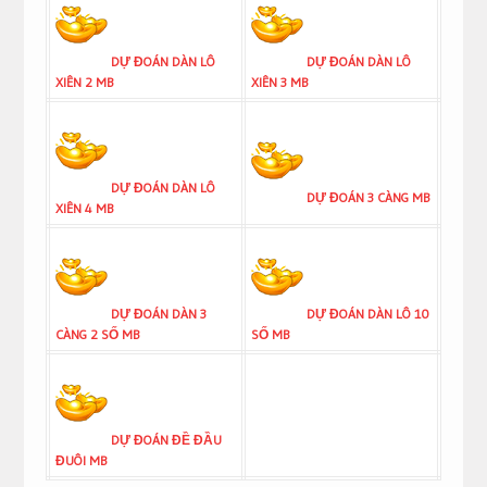
DỰ ĐOÁN DÀN LÔ
DỰ ĐOÁN DÀN LÔ
XIÊN 2 MB
XIÊN 3 MB
DỰ ĐOÁN DÀN LÔ
DỰ ĐOÁN 3 CÀNG MB
XIÊN 4 MB
DỰ ĐOÁN DÀN 3
DỰ ĐOÁN DÀN LÔ 10
CÀNG 2 SỐ MB
SỐ MB
DỰ ĐOÁN ĐỀ ĐẦU
ĐUÔI MB