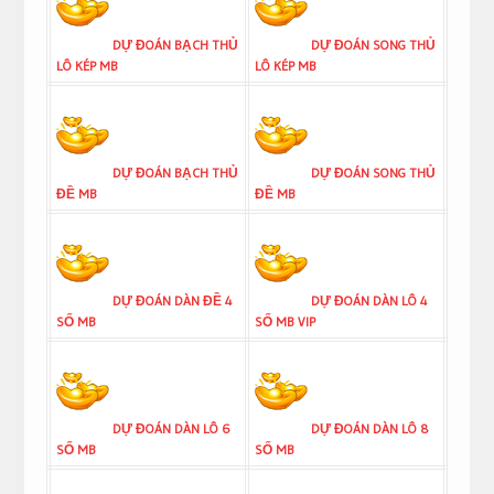
DỰ ĐOÁN BẠCH THỦ
DỰ ĐOÁN SONG THỦ
LÔ KÉP MB
LÔ KÉP MB
DỰ ĐOÁN BẠCH THỦ
DỰ ĐOÁN SONG THỦ
ĐỀ MB
ĐỀ MB
DỰ ĐOÁN DÀN ĐỀ 4
DỰ ĐOÁN DÀN LÔ 4
SỐ MB
SỐ MB VIP
DỰ ĐOÁN DÀN LÔ 6
DỰ ĐOÁN DÀN LÔ 8
SỐ MB
SỐ MB