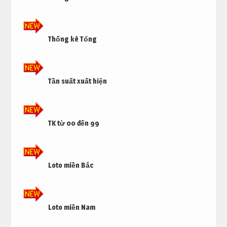
Thống kê Tổng
Tần suất xuất hiện
TK từ 00 đến 99
Loto miền Bắc
Loto miền Nam