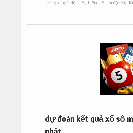
Thống kê giải đặc biệt
,
Thống kê giải đặc biệt lâ
dự đoán kết quả xổ số m
nhất