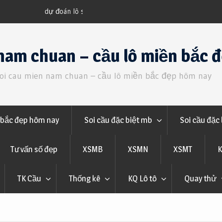
dự đoán đề đầu đuôi mb
 nam chuan – cầu lô miền bắc 
oi cau mien nam chuan – cầu lô miền bắc đẹp hôm nay
 bắc đẹp hôm nay
Soi cầu đặc biệt mb
Soi cầu đặc 
Tư vấn số đẹp
XSMB
XSMN
XSMT
K
TK Cầu
Thống kê
KQ Lô tô
Quay thử