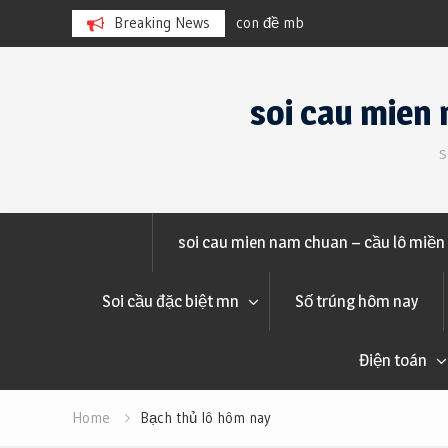
mb
Breaking News
dự đoán lô song thủ kép mb
Skip
to
soi cau mien
content
s
soi cau mien nam chuan – cầu lô miền
Soi cầu đặc biệt mn
Số trúng hôm nay
Điện toán
Home
Bạch thủ lô hôm nay