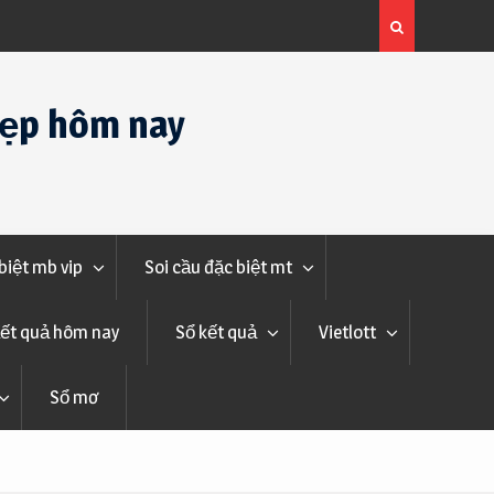
dự đoán lô bạch thủ kép mb
đẹp hôm nay
biệt mb vip
Soi cầu đặc biệt mt
ết quả hôm nay
Sổ kết quả
Vietlott
Sổ mơ