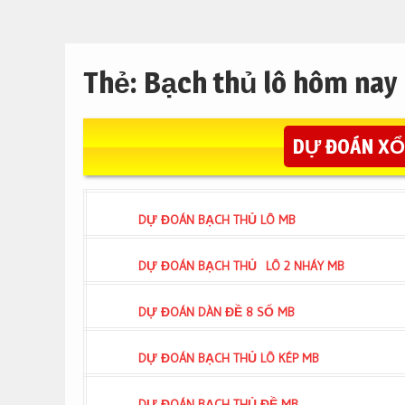
Thẻ:
Bạch thủ lô hôm nay
DỰ ĐOÁN XỔ 
DỰ ĐOÁN BẠCH THỦ LÔ MB
DỰ ĐOÁN BẠCH THỦ LÔ 2 NHÁY MB
DỰ ĐOÁN DÀN ĐỀ 8 SỐ MB
DỰ ĐOÁN BẠCH THỦ LÔ KÉP MB
DỰ ĐOÁN BẠCH THỦ ĐỀ MB