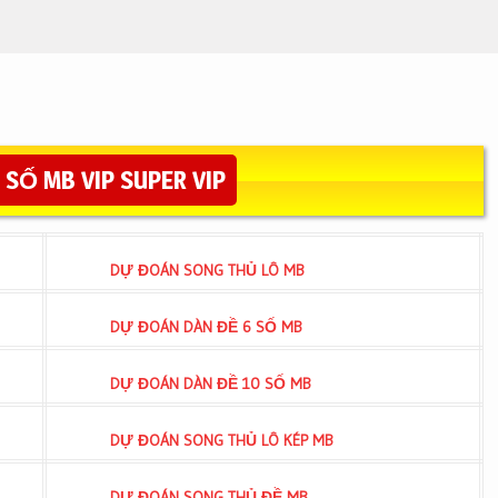
SỐ MB VIP SUPER VIP
DỰ ĐOÁN SONG THỦ LÔ MB
DỰ ĐOÁN DÀN ĐỀ 6 SỐ MB
DỰ ĐOÁN DÀN ĐỀ 10 SỐ MB
DỰ ĐOÁN SONG THỦ LÔ KÉP MB
DỰ ĐOÁN SONG THỦ ĐỀ MB