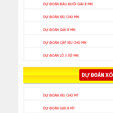
DỰ ĐOÁN ĐẦU ĐUÔI GIẢI 8 MN
DỰ ĐOÁN XỈU CHỦ MN
DỰ ĐOÁN GIẢI 8 MN
DỰ ĐOÁN CẶP XỈU CHỦ MN
DỰ ĐOÁN LÔ 3 SỐ MN
DỰ ĐOÁN XỔ 
DỰ ĐOÁN XỈU CHỦ MT
DỰ ĐOÁN GIẢI 8 MT