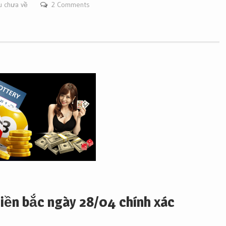
u chưa về
2 Comments
iền bắc ngày 28/04 chính xác