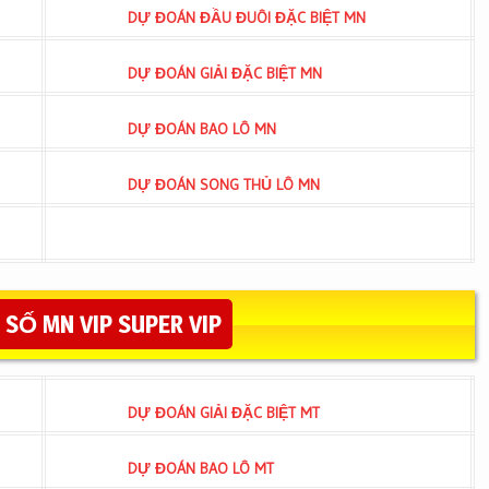
DỰ ĐOÁN ĐẦU ĐUÔI ĐẶC BIỆT MN
DỰ ĐOÁN GIẢI ĐẶC BIỆT MN
DỰ ĐOÁN BAO LÔ MN
DỰ ĐOÁN SONG THỦ LÔ MN
SỐ MN VIP SUPER VIP
DỰ ĐOÁN GIẢI ĐẶC BIỆT MT
DỰ ĐOÁN BAO LÔ MT