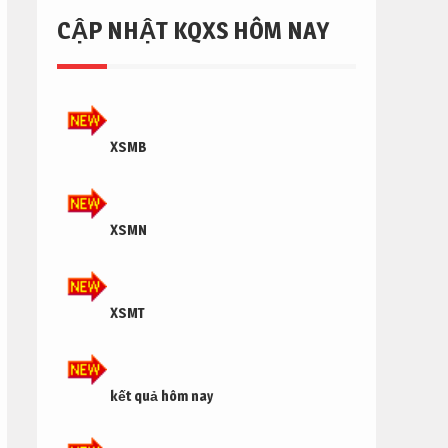
CẬP NHẬT KQXS HÔM NAY
XSMB
XSMN
XSMT
kết quả hôm nay