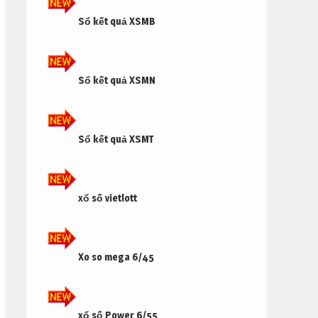
Sổ kết quả XSMB
Sổ kết quả XSMN
Sổ kết quả XSMT
xổ số vietlott
Xo so mega 6/45
xổ số Power 6/55