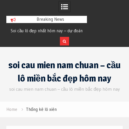
Breaking News
ảm
Soi cầu lô đẹp nhất hôm nay – dự đoán
Dự đoán song t
xổ số miễn phí ngày 07/08/2026
07/08
Skip
to
soi cau mien nam chuan – cầu
content
lô miền bắc đẹp hôm nay
soi cau mien nam chuan – cầu lô miền bắc đẹp hôm nay
Home
Thống kê lô xiên