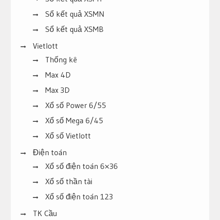
Sổ kết quả XSMN
Sổ kết quả XSMB
Vietlott
Thống kê
Max 4D
Max 3D
Xổ số Power 6/55
Xổ số Mega 6/45
Xổ số Vietlott
Điện toán
Xổ số điện toán 6×36
Xổ số thần tài
Xổ số điện toán 123
TK Cầu