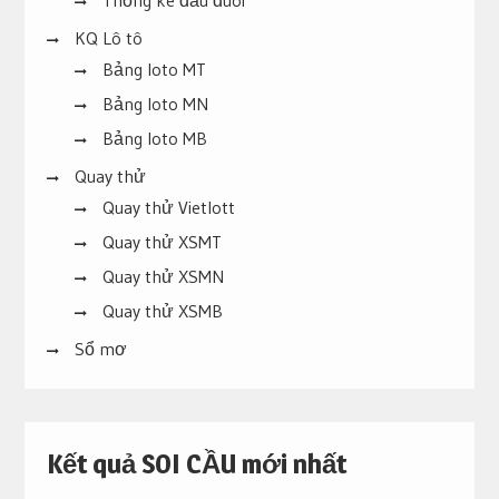
KQ Lô tô
Bảng loto MT
Bảng loto MN
Bảng loto MB
Quay thử
Quay thử Vietlott
Quay thử XSMT
Quay thử XSMN
Quay thử XSMB
Sổ mơ
Kết quả SOI CẦU mới nhất