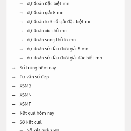
dự đoán đặc biệt mn
dự đoán giải 8 mn
dự đoán lô 3 số giải đặc biệt mn
dự đoán xíu chủ mn
dự đoán song thủ lô mn
dự đoán sớ đầu đuôi giải 8 mn
dự đoán sớ đầu đuôi giải đặc biệt mn
Số trúng hôm nay
Tư vấn số đẹp
XSMB
XSMN
XSMT
Kết quả hôm nay
Sổ kết quả
Sổ kết quả XSMT