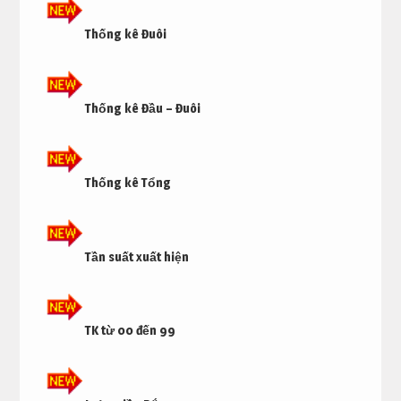
Thống kê Đuôi
Thống kê Đầu – Đuôi
Thống kê Tổng
Tần suất xuất hiện
TK từ 00 đến 99