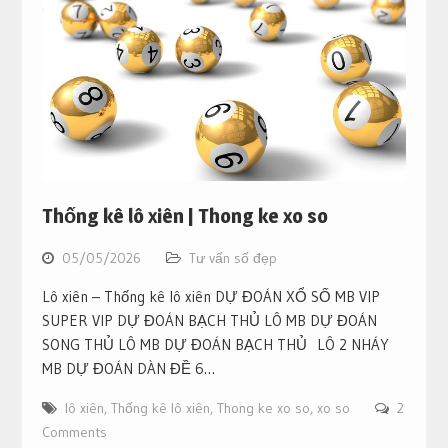
Thống kê lô xiên | Thong ke xo so
05/05/2026
Tư vấn số đẹp
Lô xiên – Thống kê lô xiên DỰ ĐOÁN XỔ SỐ MB VIP
SUPER VIP DỰ ĐOÁN BẠCH THỦ LÔ MB DỰ ĐOÁN
SONG THỦ LÔ MB DỰ ĐOÁN BẠCH THỦ LÔ 2 NHÁY
MB DỰ ĐOÁN DÀN ĐỀ 6…
lô xiên
,
Thống kê lô xiên
,
Thong ke xo so
,
xo so
2
Comments