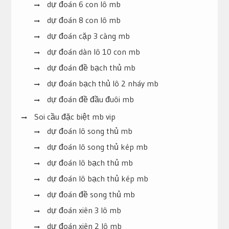
dự đoán 6 con lô mb
dự đoán 8 con lô mb
dự đoán cặp 3 càng mb
dự đoán dàn lô 10 con mb
dự đoán đề bạch thủ mb
dự đoán bạch thủ lô 2 nháy mb
dự đoán đề đầu đuôi mb
Soi cầu đặc biệt mb vip
dự đoán lô song thủ mb
dự đoán lô song thủ kép mb
dự đoán lô bạch thủ mb
dự đoán lô bạch thủ kép mb
dự đoán đề song thủ mb
dự đoán xiên 3 lô mb
dự đoán xiên 2 lô mb