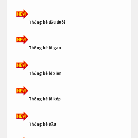
Thống kê đầu đuôi
Thống kê lô gan
Thống kê lô xiên
Thống kê lô kép
Thống kê Đầu