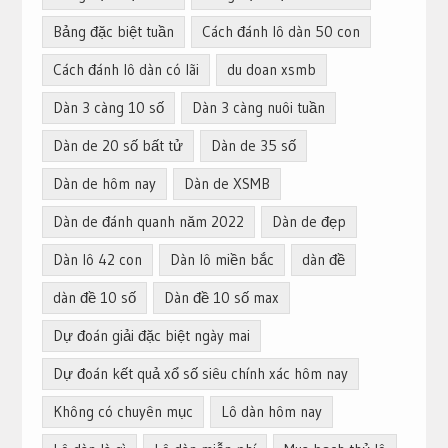
Bảng đặc biệt tuần
Cách đánh lô dàn 50 con
Cách đánh lô dàn có lãi
du doan xsmb
Dàn 3 càng 10 số
Dàn 3 càng nuôi tuần
Dàn de 20 số bất tử
Dàn de 35 số
Dàn de hôm nay
Dàn de XSMB
Dàn de đánh quanh năm 2022
Dàn de đẹp
Dàn lô 42 con
Dàn lô miền bắc
dàn đề
dàn đề 10 số
Dàn đề 10 số max
Dự đoán giải đặc biệt ngày mai
Dự đoán kết quả xổ số siêu chính xác hôm nay
Không có chuyên mục
Lô dàn hôm nay