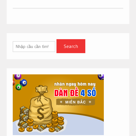
Search