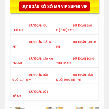
DỰ ĐOÁN XỔ SỐ MN VIP SUPER VIP
DỰ ĐOÁN XỈU
DỰ ĐOÁN GIẢI
CHỦ MT
ĐẶC BIỆT MT
DỰ ĐOÁN GIẢI 8
DỰ ĐOÁN BAO LÔ
MT
MT
DỰ ĐOÁN Cặp Xỉu
DỰ ĐOÁN SONG
Chủ MT
THỦ LÔ MT
DỰ ĐOÁN ĐẦU
DỰ ĐOÁN ĐẦU
ĐUÔI GIẢI 8 MT
ĐUÔI ĐẶC BIỆT MT
DỰ ĐOÁN LÔ 3
SỐ MT