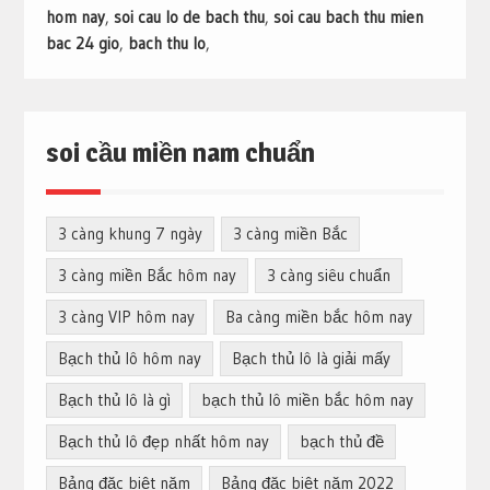
hom nay
,
soi cau lo de bach thu
,
soi cau bach thu mien
bac 24 gio
,
bach thu lo
,
soi cầu miền nam chuẩn
3 càng khung 7 ngày
3 càng miền Bắc
3 càng miền Bắc hôm nay
3 càng siêu chuẩn
3 càng VIP hôm nay
Ba càng miền bắc hôm nay
Bạch thủ lô hôm nay
Bạch thủ lô là giải mấy
Bạch thủ lô là gì
bạch thủ lô miền bắc hôm nay
Bạch thủ lô đẹp nhất hôm nay
bạch thủ đề
Bảng đặc biệt năm
Bảng đặc biệt năm 2022