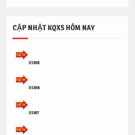
CẬP NHẬT KQXS HÔM NAY
XSMB
XSMN
XSMT