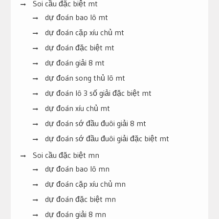
Soi cầu đặc biệt mt
dự đoán bao lô mt
dự đoán cặp xíu chủ mt
dự đoán đặc biệt mt
dự đoán giải 8 mt
dự đoán song thủ lô mt
dự đoán lô 3 số giải đặc biệt mt
dự đoán xíu chủ mt
dự đoán sớ đầu đuôi giải 8 mt
dự đoán sớ đầu đuôi giải đặc biệt mt
Soi cầu đặc biệt mn
dự đoán bao lô mn
dự đoán cặp xíu chủ mn
dự đoán đặc biệt mn
dự đoán giải 8 mn