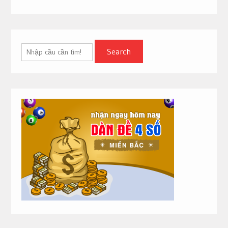
Search