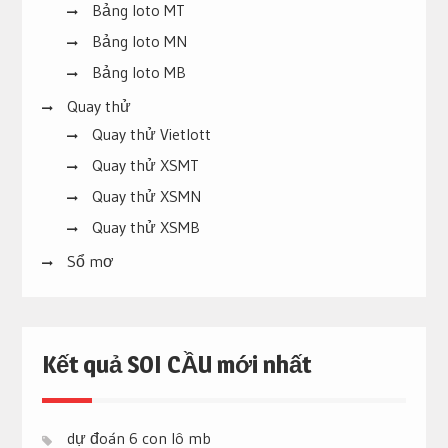
Bảng loto MT
Bảng loto MN
Bảng loto MB
Quay thử
Quay thử Vietlott
Quay thử XSMT
Quay thử XSMN
Quay thử XSMB
Sổ mơ
Kết quả SOI CẦU mới nhất
dự đoán 6 con lô mb