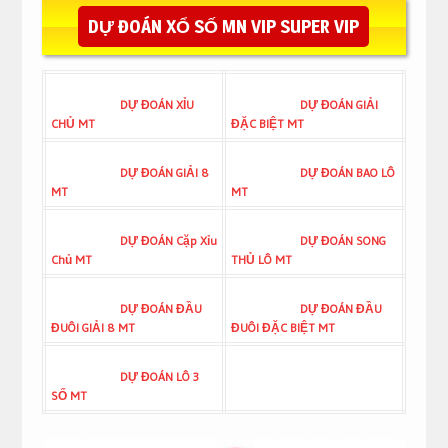
DỰ ĐOÁN XỔ SỐ MN VIP SUPER VIP
DỰ ĐOÁN XỈU
DỰ ĐOÁN GIẢI
CHỦ MT
ĐẶC BIỆT MT
DỰ ĐOÁN GIẢI 8
DỰ ĐOÁN BAO LÔ
MT
MT
DỰ ĐOÁN Cặp Xỉu
DỰ ĐOÁN SONG
Chủ MT
THỦ LÔ MT
DỰ ĐOÁN ĐẦU
DỰ ĐOÁN ĐẦU
ĐUÔI GIẢI 8 MT
ĐUÔI ĐẶC BIỆT MT
DỰ ĐOÁN LÔ 3
SỐ MT