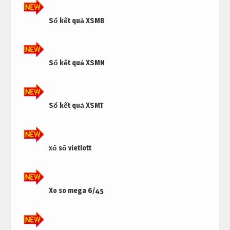
Sổ kết quả XSMB
Sổ kết quả XSMN
Sổ kết quả XSMT
xổ số vietlott
Xo so mega 6/45