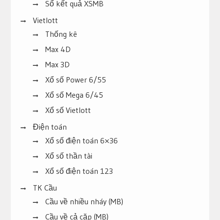
Sổ kết quả XSMB
Vietlott
Thống kê
Max 4D
Max 3D
Xổ số Power 6/55
Xổ số Mega 6/45
Xổ số Vietlott
Điện toán
Xổ số điện toán 6×36
Xổ số thần tài
Xổ số điện toán 123
TK Cầu
Cầu về nhiều nháy (MB)
Cầu về cả cặp (MB)