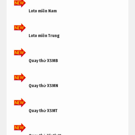
Loto miền Nam
Loto miền Trung
Quay thử XSMB
Quay thử XSMN
Quay thử XSMT