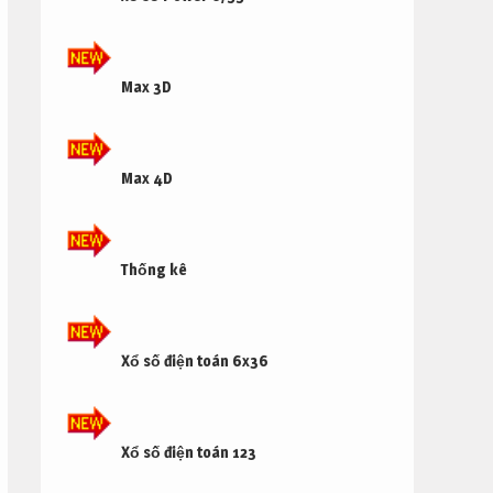
Max 3D
Max 4D
Thống kê
Xổ số điện toán 6x36
Xổ số điện toán 123