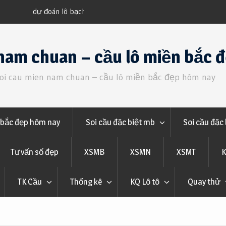
dự đoán xiên 4 lô mb
 nam chuan – cầu lô miền bắc 
oi cau mien nam chuan – cầu lô miền bắc đẹp hôm nay
 bắc đẹp hôm nay
Soi cầu đặc biệt mb
Soi cầu đặc 
Tư vấn số đẹp
XSMB
XSMN
XSMT
K
TK Cầu
Thống kê
KQ Lô tô
Quay thử