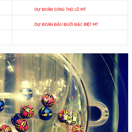
DỰ ĐOÁN SONG THỦ LÔ MT
DỰ ĐOÁN ĐẦU ĐUÔI ĐẶC BIỆT MT