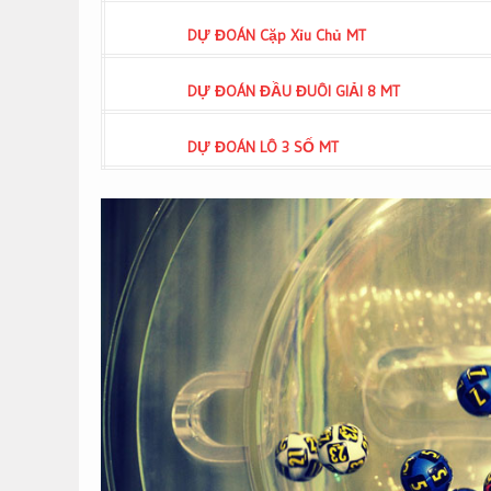
DỰ ĐOÁN Cặp Xỉu Chủ MT
DỰ ĐOÁN ĐẦU ĐUÔI GIẢI 8 MT
DỰ ĐOÁN LÔ 3 SỐ MT