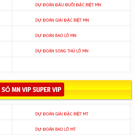
DỰ ĐOÁN ĐẦU ĐUÔI ĐẶC BIỆT MN
DỰ ĐOÁN GIẢI ĐẶC BIỆT MN
DỰ ĐOÁN BAO LÔ MN
DỰ ĐOÁN SONG THỦ LÔ MN
SỐ MN VIP SUPER VIP
DỰ ĐOÁN GIẢI ĐẶC BIỆT MT
DỰ ĐOÁN BAO LÔ MT