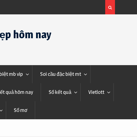
dự đoán 3 càng mb
đẹp hôm nay
biệt mb vip
Soi cầu đặc biệt mt
ết quả hôm nay
Sổ kết quả
Vietlott
Sổ mơ