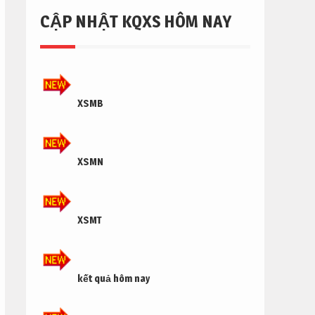
CẬP NHẬT KQXS HÔM NAY
XSMB
XSMN
XSMT
kết quả hôm nay