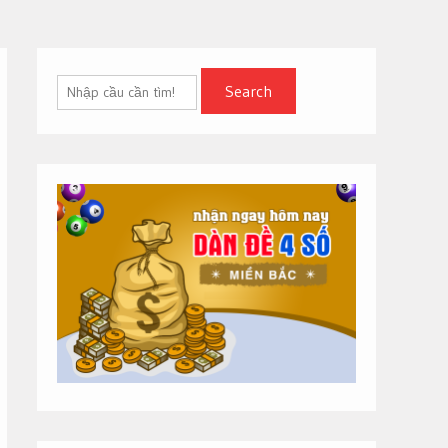
Search