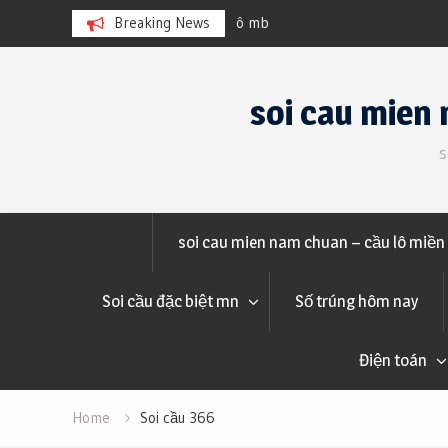
b
Breaking News
dự đoán lô bạch thủ kép mb
Skip
to
soi cau mien
content
s
soi cau mien nam chuan – cầu lô miền
Soi cầu đặc biệt mn
Số trúng hôm nay
Điện toán
Home
Soi cầu 366