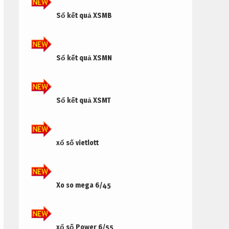
Sổ kết quả XSMB
Sổ kết quả XSMN
Sổ kết quả XSMT
xổ số vietlott
Xo so mega 6/45
xổ số Power 6/55