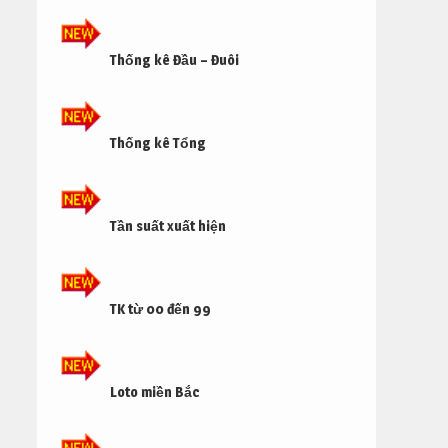
Thống kê Đầu – Đuôi
Thống kê Tổng
Tần suất xuất hiện
TK từ 00 đến 99
Loto miền Bắc