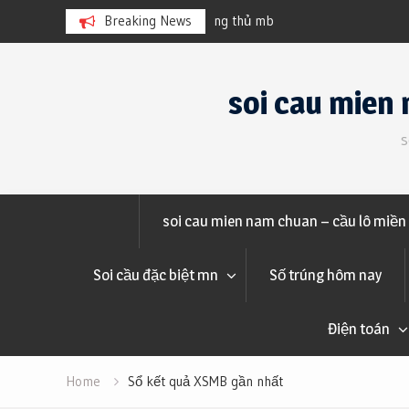
 mb
Breaking News
dự đoán lô song thủ kép mb
Skip
to
soi cau mien
content
s
soi cau mien nam chuan – cầu lô miền
Soi cầu đặc biệt mn
Số trúng hôm nay
Điện toán
Home
Sổ kết quả XSMB gần nhất