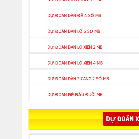
DỰ ĐOÁN DÀN ĐỀ 4 SỐ MB
DỰ ĐOÁN DÀN LÔ 6 SỐ MB
DỰ ĐOÁN DÀN LÔ XIÊN 2 MB
DỰ ĐOÁN DÀN LÔ XIÊN 4 MB
DỰ ĐOÁN DÀN 3 CÀNG 2 SỐ MB
DỰ ĐOÁN ĐỀ ĐẦU ĐUÔI MB
DỰ ĐOÁN X