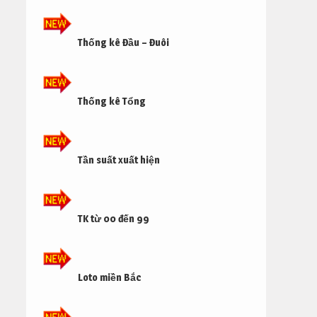
Thống kê Đầu – Đuôi
Thống kê Tổng
Tần suất xuất hiện
TK từ 00 đến 99
Loto miền Bắc