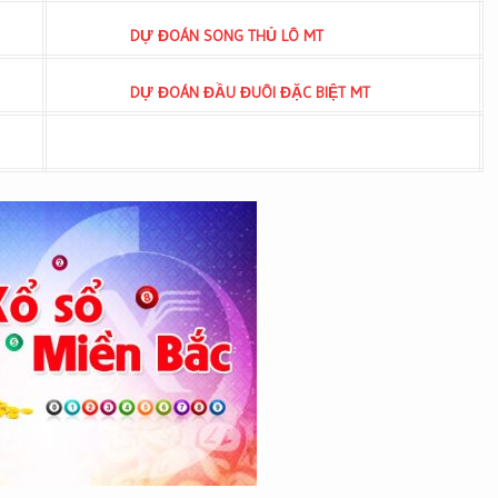
DỰ ĐOÁN SONG THỦ LÔ MT
DỰ ĐOÁN ĐẦU ĐUÔI ĐẶC BIỆT MT