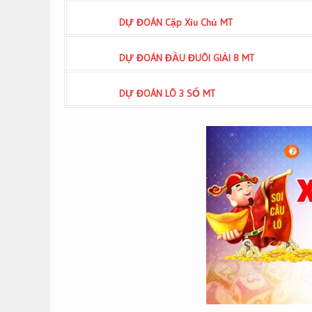
DỰ ĐOÁN Cặp Xỉu Chủ MT
DỰ ĐOÁN ĐẦU ĐUÔI GIẢI 8 MT
DỰ ĐOÁN LÔ 3 SỐ MT