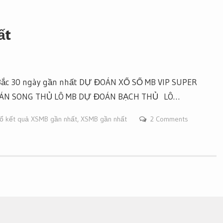
ất
n Bắc 30 ngày gần nhất DỰ ĐOÁN XỔ SỐ MB VIP SUPER
OÁN SONG THỦ LÔ MB DỰ ĐOÁN BẠCH THỦ LÔ…
ổ kết quả XSMB gần nhất
,
XSMB gần nhất
2 Comments