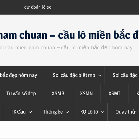
dự đoán 3 càng mb
 nam chuan – cầu lô miền bắc 
oi cau mien nam chuan – cầu lô miền bắc đẹp hôm nay
 bắc đẹp hôm nay
Soi cầu đặc biệt mb
Soi cầu đặc 
Tư vấn số đẹp
XSMB
XSMN
XSMT
K
TK Cầu
Thống kê
KQ Lô tô
Quay thử