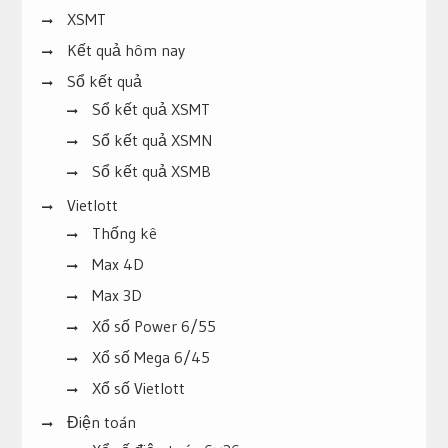
XSMT
Kết quả hôm nay
Sổ kết quả
Sổ kết quả XSMT
Sổ kết quả XSMN
Sổ kết quả XSMB
Vietlott
Thống kê
Max 4D
Max 3D
Xổ số Power 6/55
Xổ số Mega 6/45
Xổ số Vietlott
Điện toán