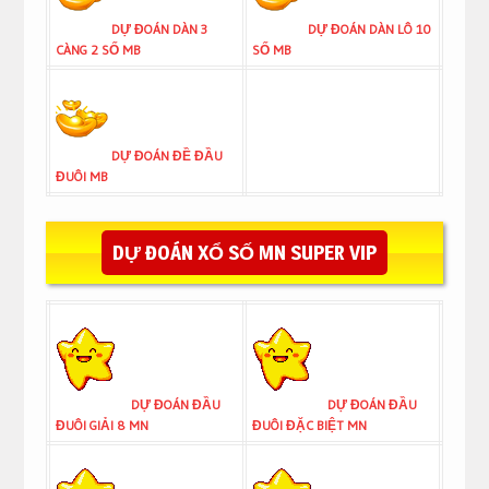
DỰ ĐOÁN DÀN 3
DỰ ĐOÁN DÀN LÔ 10
CÀNG 2 SỐ MB
SỐ MB
DỰ ĐOÁN ĐỀ ĐẦU
ĐUÔI MB
DỰ ĐOÁN XỔ SỐ MN SUPER VIP
DỰ ĐOÁN ĐẦU
DỰ ĐOÁN ĐẦU
ĐUÔI GIẢI 8 MN
ĐUÔI ĐẶC BIỆT MN