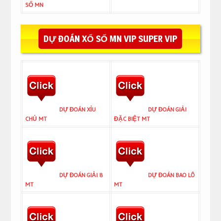
SỐ MN
DỰ ĐOÁN XỔ SỐ MN VIP SUPER VIP
DỰ ĐOÁN XỈU
DỰ ĐOÁN GIẢI
CHỦ MT
ĐẶC BIỆT MT
DỰ ĐOÁN GIẢI 8
DỰ ĐOÁN BAO LÔ
MT
MT