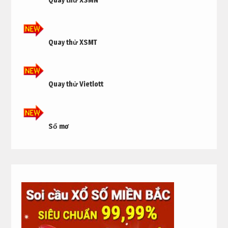
Quay thử XSMT
Quay thử Vietlott
Sổ mơ