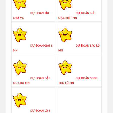
DỰ ĐOÁN XỈU
DỰ ĐOÁN GIẢI
CHỦ MN
ĐẶC BIỆT MN
DỰ ĐOÁN GIẢI 8
DỰ ĐOÁN BAO LÔ
MN
MN
DỰ ĐOÁN CẶP
DỰ ĐOÁN SONG
XỈU CHỦ MN
THỦ LÔ MN
DỰ ĐOÁN LÔ 3