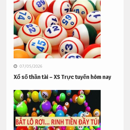
07/05/2026
Xổ số thần tài – XS Trực tuyến hôm nay