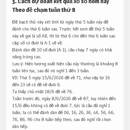
3. Cách dự đoán kết quả xổ số hôm nay
Theo đề chạm tuần thứ 8
Đề bạch thủ này xét tính từ ngày thứ 5 tuần này để
đánh cho thứ 6 tuần sau. Trước hết xem đề thứ 5 tuần
này về gọi là số AB, thì từ thứ 6 cho đến thứ 6 tuần sau
cặp số có đuôi là A-1 sẽ về.
Đánh dàn đề 10 số đuôi (A-1), cầu chạy 7 ngày có khả
năng trúng cao.
Lưu ý: Hiện tượng xuất hiện cầu này thường là khoảng 8
tuần liên tục, sau đó nó nghỉ 1 đến 3 tuần.
VD: Thứ 5 ngày 15/6/2026 đề về 71, như vậy từ 16
đến 23 sẽ có đề về đuôi 6.
Ta thấy chủ nhật 18/6 đề về 76.
Tuần trước đó, ngày 8/6/2026 đề về 87, tuy nhiên đến
15/6 đều không có đề về đuôi 7, tức là cầu đã nghỉ 1
tuần, ta có thể đánh dàn để 06, 16, 26, 36, 46, 56, 66,
76, 86, 96 cho 8 tuần tiếp theo, sau đó nghỉ rồi chọn
dàn tiếp.