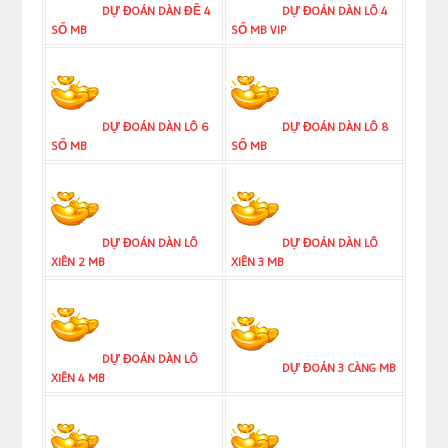
DỰ ĐOÁN DÀN ĐỀ 4
DỰ ĐOÁN DÀN LÔ 4
SỐ MB
SỐ MB VIP
DỰ ĐOÁN DÀN LÔ 6
DỰ ĐOÁN DÀN LÔ 8
SỐ MB
SỐ MB
DỰ ĐOÁN DÀN LÔ
DỰ ĐOÁN DÀN LÔ
XIÊN 2 MB
XIÊN 3 MB
DỰ ĐOÁN DÀN LÔ
DỰ ĐOÁN 3 CÀNG MB
XIÊN 4 MB