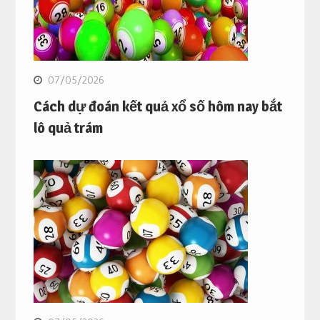
07/05/2026
Cách dự đoán kết quả xổ số hôm nay bắt
lô quả trám