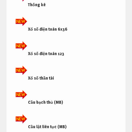
Thống kê
Xổ số điện toán 6x36
Xổ số điện toán 123
Xổ số thần tài
Cầu bạch thủ (MB)
Cầu lật liên tục (MB)