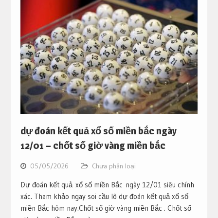
dự đoán kết quả xổ số miền bắc ngày
12/01 – chốt số giờ vàng miền bắc
05/05/2026
Chưa phân loại
Dự đoán kết quả xổ số miền Bắc ngày 12/01 siêu chính
xác. Tham khảo ngay soi cầu lô dự đoán kết quả xổ số
miền Bắc hôm nay.Chốt số giờ vàng miền Bắc . Chốt số