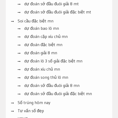
dự đoán sớ đầu đuôi giải 8 mt
dự đoán sớ đầu đuôi giải đặc biệt mt
Soi cầu đặc biệt mn
dự đoán bao lô mn
dự đoán cặp xíu chủ mn
dự đoán đặc biệt mn
dự đoán giải 8 mn
dự đoán lô 3 số giải đặc biệt mn
dự đoán xíu chủ mn
dự đoán song thủ lô mn
dự đoán sớ đầu đuôi giải 8 mn
dự đoán sớ đầu đuôi giải đặc biệt mn
Số trúng hôm nay
Tư vấn số đẹp