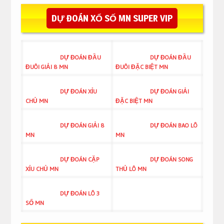
DỰ ĐOÁN XỔ SỐ MN SUPER VIP
DỰ ĐOÁN ĐẦU
DỰ ĐOÁN ĐẦU
ĐUÔI GIẢI 8 MN
ĐUÔI ĐẶC BIỆT MN
DỰ ĐOÁN XỈU
DỰ ĐOÁN GIẢI
CHỦ MN
ĐẶC BIỆT MN
DỰ ĐOÁN GIẢI 8
DỰ ĐOÁN BAO LÔ
MN
MN
DỰ ĐOÁN CẶP
DỰ ĐOÁN SONG
XỈU CHỦ MN
THỦ LÔ MN
DỰ ĐOÁN LÔ 3
SỐ MN