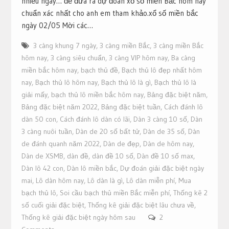
nhiều ngày… để đưa ra dự đoán xổ số miền Bắc hôm nay
chuẩn xác nhất cho anh em tham khảo.xổ số miền bắc
ngày 02/05 Mời các…
3 càng khung 7 ngày
,
3 càng miền Bắc
,
3 càng miền Bắc
hôm nay
,
3 càng siêu chuẩn
,
3 càng VIP hôm nay
,
Ba càng
miền bắc hôm nay
,
bạch thủ đề
,
Bạch thủ lô đẹp nhất hôm
nay
,
Bạch thủ lô hôm nay
,
Bạch thủ lô là gì
,
Bạch thủ lô là
giải mấy
,
bạch thủ lô miền bắc hôm nay
,
Bảng đặc biệt năm
,
Bảng đặc biệt năm 2022
,
Bảng đặc biệt tuần
,
Cách đánh lô
dàn 50 con
,
Cách đánh lô dàn có lãi
,
Dàn 3 càng 10 số
,
Dàn
3 càng nuôi tuần
,
Dàn de 20 số bất tử
,
Dàn de 35 số
,
Dàn
de đánh quanh năm 2022
,
Dàn de đẹp
,
Dàn de hôm nay
,
Dàn de XSMB
,
dàn đề
,
dàn đề 10 số
,
Dàn đề 10 số max
,
Dàn lô 42 con
,
Dàn lô miền bắc
,
Dự đoán giải đặc biệt ngày
mai
,
Lô dàn hôm nay
,
Lô dàn là gì
,
Lô dàn miễn phí
,
Mua
bạch thủ lô
,
Soi cầu bạch thủ miền Bắc miễn phí
,
Thống kê 2
số cuối giải đặc biệt
,
Thống kê giải đặc biệt lâu chưa về
,
Thống kê giải đặc biệt ngày hôm sau
2