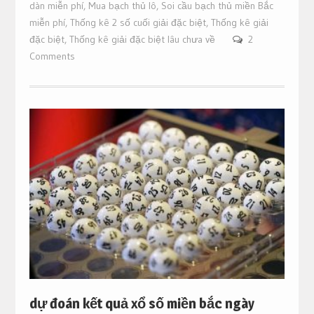
dàn miễn phí
,
Mua bạch thủ lô
,
Soi cầu bạch thủ miền Bắc
miễn phí
,
Thống kê 2 số cuối giải đặc biệt
,
Thống kê giải
đặc biệt
,
Thống kê giải đặc biệt lâu chưa về
2
Comments
dự đoán kết quả xổ số miền bắc ngày