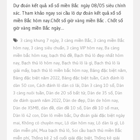
Dự đoán kết quả xổ số miền Bắc ngày 08/05 siêu chính
xác. Tham khảo ngay soi cầu lô dự đoán kết quả xổ số
miền Bắc hôm nay.Chốt số giờ vàng miền Bắc . Chốt số
giờ vàng miền Bắc ngày…
3 càng khung 7 ngày
,
3 càng miền Bắc
,
3 càng miền Bắc
hôm nay
,
3 càng siêu chuẩn
,
3 càng VIP hôm nay
,
Ba càng
miền bắc hôm nay
,
bạch thủ đề
,
Bạch thủ lô đẹp nhất hôm
nay
,
Bạch thủ lô hôm nay
,
Bạch thủ lô là gì
,
Bạch thủ lô là
giải mấy
,
bạch thủ lô miền bắc hôm nay
,
Bảng đặc biệt năm
,
Bảng đặc biệt năm 2022
,
Bảng đặc biệt tuần
,
Cách đánh lô
dàn 50 con
,
Cách đánh lô dàn có lãi
,
Dàn 3 càng 10 số
,
Dàn
3 càng nuôi tuần
,
Dàn de 20 số bất tử
,
Dàn de 35 số
,
Dàn
de đánh quanh năm 2022
,
Dàn de đẹp
,
Dàn de hôm nay
,
Dàn de XSMB
,
dàn đề
,
dàn đề 10 số
,
Dàn đề 10 số max
,
Dàn lô 42 con
,
Dàn lô miền bắc
,
Dự đoán giải đặc biệt ngày
mai
,
Không có chuyên mục
,
Lô dàn hôm nay
,
Lô dàn là gì
,
Lô
dàn miễn phí
,
Mua bạch thủ lô
,
Soi cầu bạch thủ miền Bắc
miễn phí
,
Thống kê 2 số cuối giải đặc biệt
,
Thống kê giải