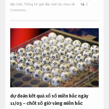
đặc biệt
,
Thống kê giải đặc biệt lâu chưa về
2
Comments
dự đoán kết quả xổ số miền bắc ngày
11/03 – chốt số giờ vàng miền bắc