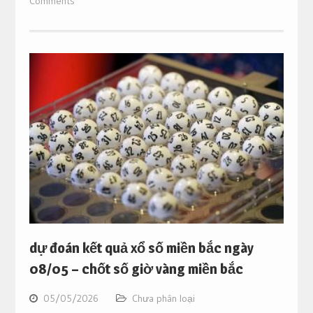
Comments
dự đoán kết quả xổ số miền bắc ngày
08/05 – chốt số giờ vàng miền bắc
05/05/2026
Chưa phân loại