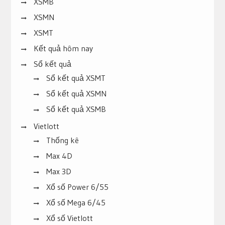
XSMB
XSMN
XSMT
Kết quả hôm nay
Sổ kết quả
Sổ kết quả XSMT
Sổ kết quả XSMN
Sổ kết quả XSMB
Vietlott
Thống kê
Max 4D
Max 3D
Xổ số Power 6/55
Xổ số Mega 6/45
Xổ số Vietlott