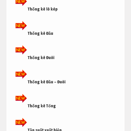
Thống kê lô kép
Thống kê Đầu
Thống kê Đuôi
Thống kê Đầu – Đuôi
Thống kê Tổng
Tần suất xuất hiện