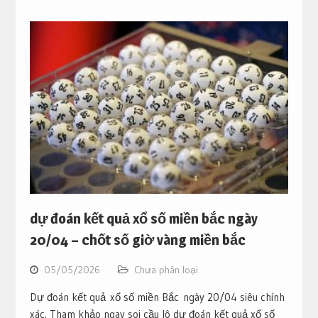
dự đoán kết quả xổ số miền bắc ngày
20/04 – chốt số giờ vàng miền bắc
05/05/2026
Chưa phân loại
Dự đoán kết quả xổ số miền Bắc ngày 20/04 siêu chính
xác. Tham khảo ngay soi cầu lô dự đoán kết quả xổ số