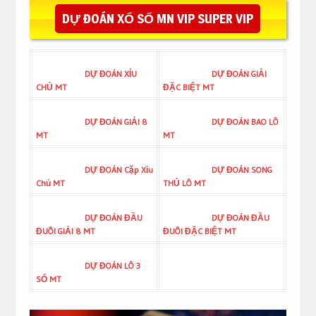
DỰ ĐOÁN XỔ SỐ MN VIP SUPER VIP
DỰ ĐOÁN XỈU
DỰ ĐOÁN GIẢI
CHỦ MT
ĐẶC BIỆT MT
DỰ ĐOÁN GIẢI 8
DỰ ĐOÁN BAO LÔ
MT
MT
DỰ ĐOÁN Cặp Xỉu
DỰ ĐOÁN SONG
Chủ MT
THỦ LÔ MT
DỰ ĐOÁN ĐẦU
DỰ ĐOÁN ĐẦU
ĐUÔI GIẢI 8 MT
ĐUÔI ĐẶC BIỆT MT
DỰ ĐOÁN LÔ 3
SỐ MT